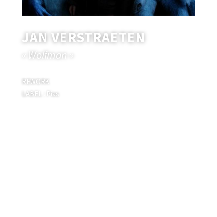
JAN VERSTRAETEN
« Wolfman »
REWORK
LABEL : Pias